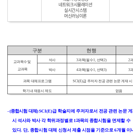
네트워크시뮬레이션
실시간시스템
머신러닝이론
구분
현행
석사
3
과목
(
필수
1,
선택
2)
2
교과목수 및
교과목
박사
4
과목
(
필수
1,
선택
3)
3
과목 대체프로그램
SCI(E)
급 주저자 전공 관련 논문 게재 시
학기내 재응시 제도
없음
- (
종합시험 대체
)
SCI(E)
급 학술지에 주저자로서 전공 관련 논문 
시 석사와 박사 각 학위과정별로
1
과목의
종합시험을 면제할 수
있다
.
단
,
종합시험 대체 신청서 제출 시점을 기준으로
6
개월 이