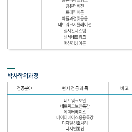
컴퓨터비전
트래픽이론
확률과정및응용
네트워크시뮬레이션
실시간시스템
센서네트워크
머신러닝이론
박사학위과정
전공분야
현 재 전 공 과 목
비 고
네트워크보안
네트워크보안특강
데이터베이스
데이터베이스응용특강
디지털신호처리
디지털통신