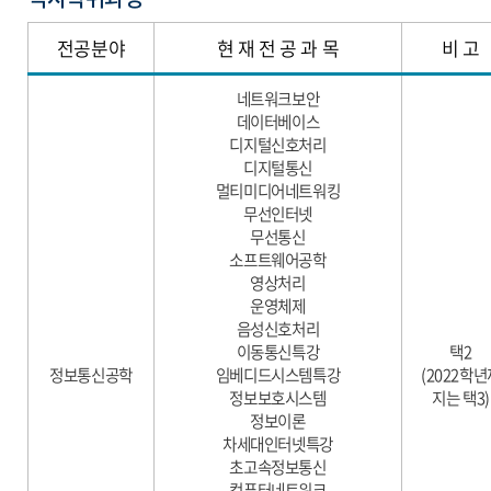
전공분야
현 재 전 공 과 목
비 고
네트워크보안
데이터베이스
디지털신호처리
디지털통신
멀티미디어네트워킹
무선인터넷
무선통신
소프트웨어공학
영상처리
운영체제
음성신호처리
이동통신
특강
택2
정보통신공학
임베디드시스템특강
(2022학년
정보보호시스템
지는 택3)
정보이론
차세대인터넷특강
초고속정보통신
컴퓨터네트워크