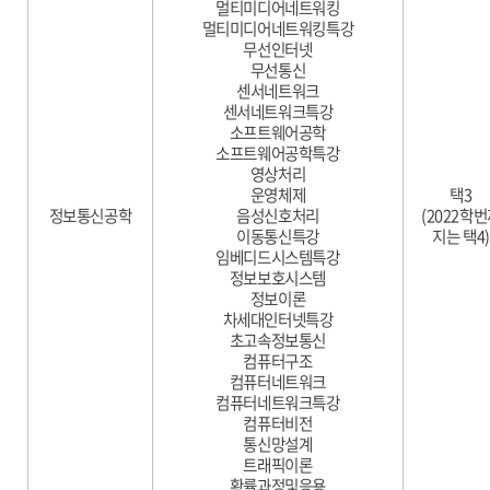
멀티미디어네트워킹
멀티미디어네트워킹특강
무선인터넷
무선통신
센서네트워크
센서네트워크특강
소프트웨어공학
소프트웨어공학특강
영상처리
운영체제
택3
정보통신공학
음성신호처리
(2022학
이동통신특강
지는 택4)
임베디드시스템특강
정보보호시스템
정보이론
차세대인터넷특강
초고속정보통신
컴퓨터구조
컴퓨터네트워크
컴퓨터네트워크특강
컴퓨터비전
통신망설계
트래픽이론
확률과정및응용